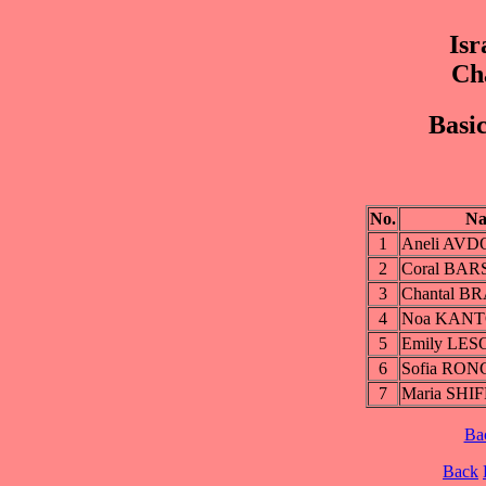
Isr
Ch
Basic
No.
N
1
Aneli AV
2
Coral BA
3
Chantal 
4
Noa KAN
5
Emily LES
6
Sofia RO
7
Maria SHI
Ba
Back