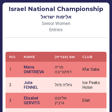
Israel National Championship
אליפות ישראל
Senior Women
Entries
NO.
NAME
שם (עברית)
CLUB
Maria
מריה
1
Kfar Saba
DMITRIEVA
דמיטריבה
Julia
Ice Peaks
2
גיוליה פינל
FENNEL
Holon
Elizabet
אליזבט
3
Eilat
GERVITS
גרביץ