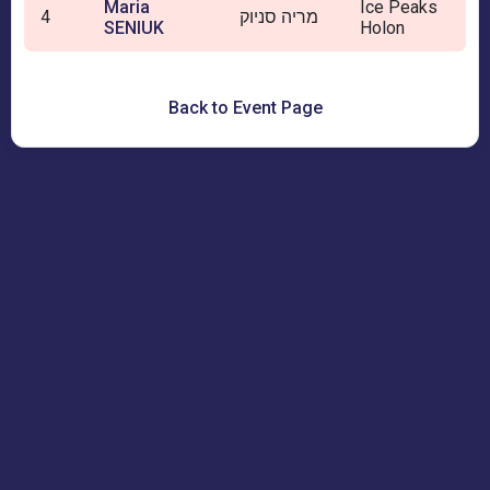
Maria
Ice Peaks
4
מריה סניוק
SENIUK
Holon
Back to Event Page