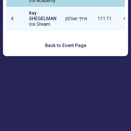
Ice Academy
Itay
4
SHEGELMAN
איתי שגלמן
111.11
4
Ice Dream
Back to Event Page