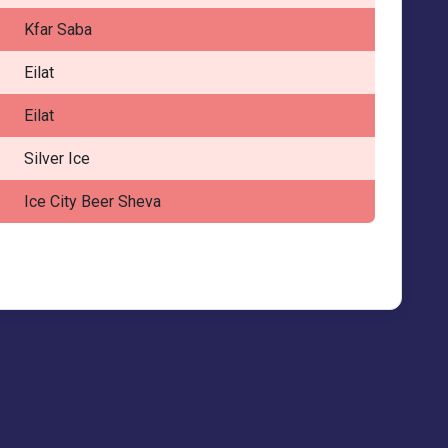
Kfar Saba
Eilat
Eilat
Silver Ice
Ice City Beer Sheva