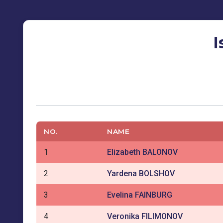
I
NO.
NAME
1
Elizabeth BALONOV
2
Yardena BOLSHOV
3
Evelina FAINBURG
4
Veronika FILIMONOV