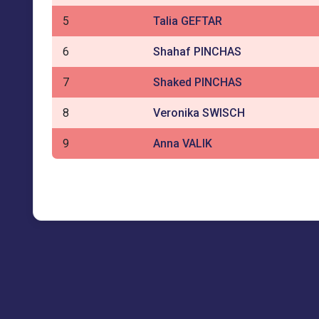
5
Talia GEFTAR
6
Shahaf PINCHAS
7
Shaked PINCHAS
8
Veronika SWISCH
9
Anna VALIK