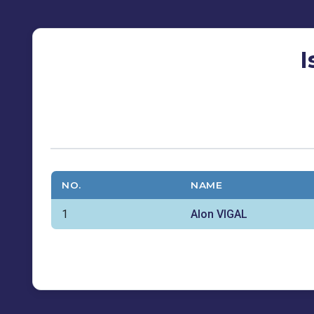
I
NO.
NAME
1
Alon VIGAL