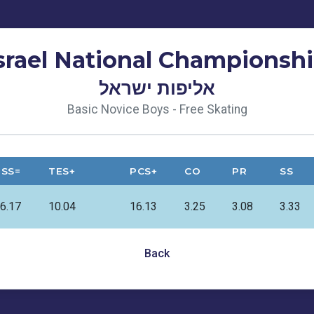
srael National Championsh
אליפות ישראל
Basic Novice Boys - Free Skating
TSS=
TES+
PCS+
CO
PR
SS
6.17
10.04
16.13
3.25
3.08
3.33
Back