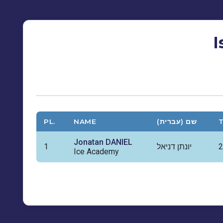
I
PL.
NAME
שם (עברית)
Jonatan DANIEL
1
יונתן דניאל
2
Ice Academy