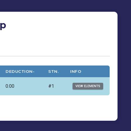
ip
DEDUCTION-
STN.
INFO
0.00
#1
VIEW ELEMENTS