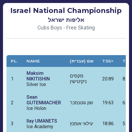
Israel National Championship
אליפות ישראל
Cubs Boys - Free Skating
PL.
NAME
שם (עברית)
TSS=
TES
Maksim
מקסים
1
NIKITISHIN
20.89
8.74
ניקיטישין
Silver Ice
Sean
2
GUTENMACHER
שון גוטנמכר
19.63
6.74
Ice Holon
Ilay UMANETS
3
עילאי אומנץ
18.86
5.98
Ice Academy